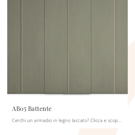
AB05 Battente
Cerchi un armadio in legno laccato? Clicca e scopri armadiature a muro con ante battenti di Scandola.