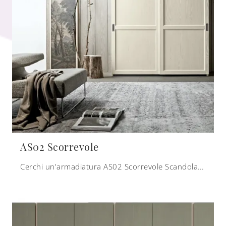
AS02 Scorrevole
Cerchi un'armadiatura AS02 Scorrevole Scandola? Clicca subito! Gli armadi a muro con ante scorrevoli ti aspettano.