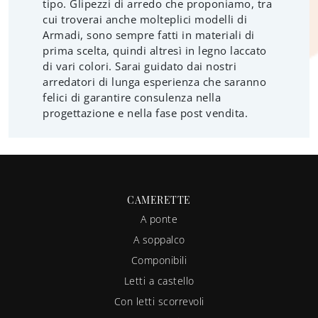
tipo. Glipezzi di arredo che proponiamo, tra
cui troverai anche molteplici modelli di
Armadi, sono sempre fatti in materiali di
prima scelta, quindi altresì in legno laccato
di vari colori. Sarai guidato dai nostri
arredatori di lunga esperienza che saranno
felici di garantire consulenza nella
progettazione e nella fase post vendita.
CAMERETTE
A ponte
A soppalco
Componibili
Letti a castello
Con letti scorrevoli