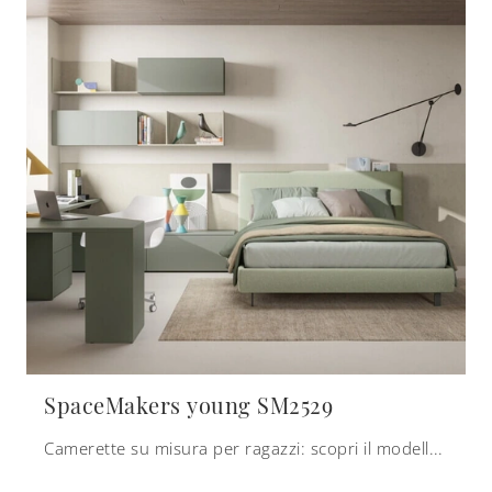
SpaceMakers young SM2529
Camerette su misura per ragazzi: scopri il modello in melaminico SpaceMakers young SM2529 di Zalf per stanzette design.