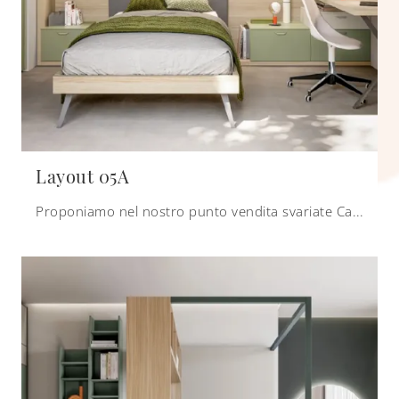
Layout 05A
Proponiamo nel nostro punto vendita svariate Camerette su misura moderne per ragazzi del brand, ideali per seguirli durante il loro sviluppo.