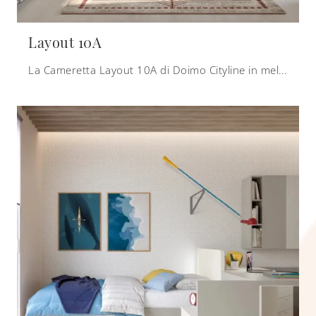
Layout 10A
La Cameretta Layout 10A di Doimo Cityline in melaminico è un mondo complesso da progettare con attenzione, coniugando molteplici elementi accessori ...