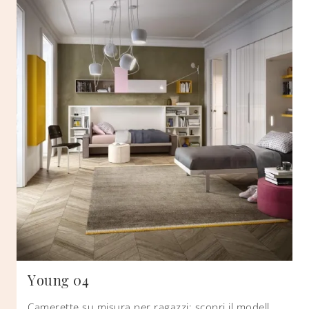
Young 04
Camerette su misura per ragazzi: scopri il modello in laccato opaco Young 04 di Clei per stanzette design.