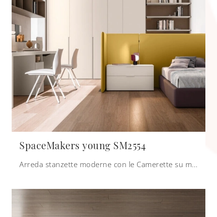
SpaceMakers young SM2554
Arreda stanzette moderne con le Camerette su misura Zalf! Il modello SpaceMakers young SM2554 in melaminico è per ragazzi.