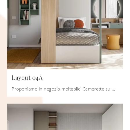
Layout 04A
Proponiamo in negozio molteplici Camerette su misura design per ragazzi del brand, ideali per accompagnarli durante il loro sviluppo.