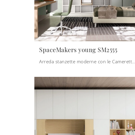
SpaceMakers young SM2555
Arreda stanzette moderne con le Camerette a ponte Zalf! Il modello SpaceMakers young SM2555 in melam