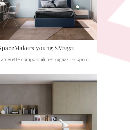
SpaceMakers young SM2552
Camerette componibili per ragazzi: scopri il modello in melaminico SpaceMakers young SM2552 di Zalf per stanzette moderne.