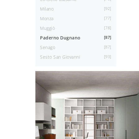
92
Milano
77
Monza
78
Muggiò
87
Paderno Dugnano
87
Senago
93
Sesto San Giovanni