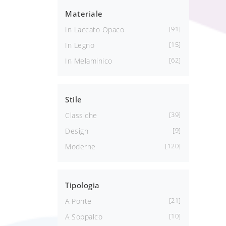
Materiale
91
In Laccato Opaco
15
In Legno
62
In Melaminico
Stile
39
Classiche
9
Design
120
Moderne
Tipologia
21
A Ponte
10
A Soppalco