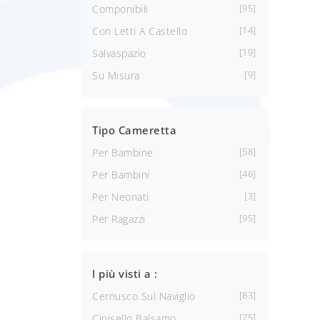
95
Componibili
14
Con Letti A Castello
19
Salvaspazio
9
Su Misura
Tipo Cameretta
58
Per Bambine
46
Per Bambini
3
Per Neonati
95
Per Ragazzi
I più visti a :
83
Cernusco Sul Naviglio
75
Cinisello Balsamo