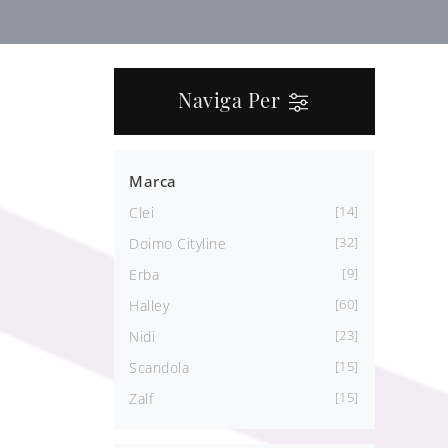
Naviga Per
Marca
14
Clei
32
Doimo Cityline
9
Erba
60
Halley
23
Nidi
15
Scandola
15
Zalf