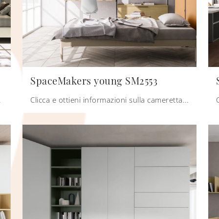
SpaceMakers young SM2553
inico è per ragazzi.
Clicca e ottieni informazioni sulla cameretta per ragazzi SpaceMakers young SM2553! Le Camerette componibili Zalf ti attendono.