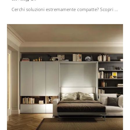
Cerchi soluzioni estremamente compatte? Scopri i letti a scomparsa Clei come questo modello Living 26 in laccato opaco.