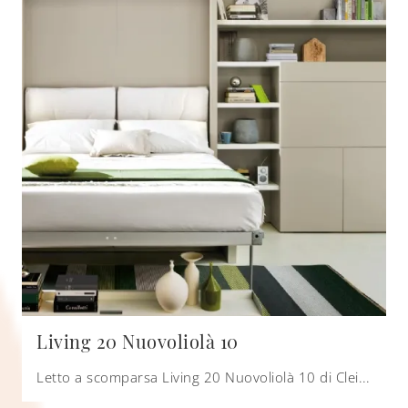
Living 20 Nuovoliolà 10
Letto a scomparsa Living 20 Nuovoliolà 10 di Clei: scopri le più belle soluzioni estremamente compatte trasformabili in laccato opaco.