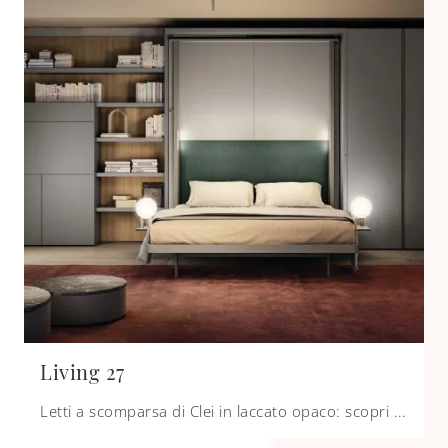
Living 27
Letti a scomparsa di Clei in laccato opaco: scopri di più sul letto Living 27 e arreda i tuoi spazi in modo pratico e dinamico.