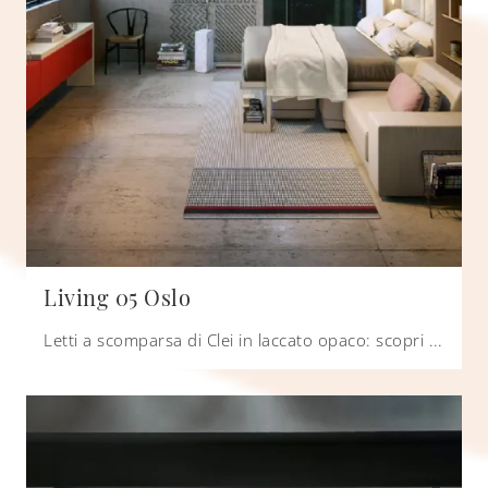
Living 05 Oslo
Letti a scomparsa di Clei in laccato opaco: scopri di più sul letto Living 05 Oslo e arreda i tuoi locali in modo pratico e dinamico.