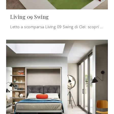
Living 09 Swing
Letto a scomparsa Living 09 Swing di Clei: scopri le più esclusive soluzioni estremamente compatte trasformabili in laccato opaco.