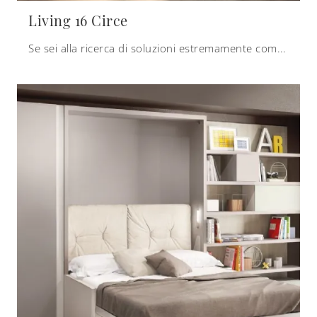
Living 16 Circe
Se sei alla ricerca di soluzioni estremamente compatte o trasformabili, clicca e scopri di più sui letti a scomparsa Clei in laccato opaco.