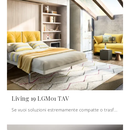
Living 19 LGM01 TAV
Se vuoi soluzioni estremamente compatte o trasformabili, clicca e scopri di più sui letti a scomparsa Clei in laccato opaco.