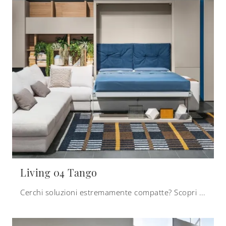
Living 04 Tango
Cerchi soluzioni estremamente compatte? Scopri i letti a scomparsa Clei come questo modello Living 04 Tango in laccato opaco.