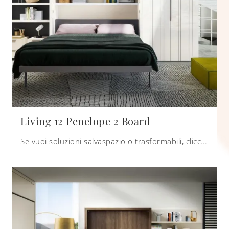
Living 12 Penelope 2 Board
Se vuoi soluzioni salvaspazio o trasformabili, clicca e ottieni informazioni sui letti a scomparsa Clei in laccato opaco.