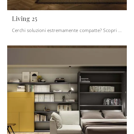
Living 25
Cerchi soluzioni estremamente compatte? Scopri i letti a scomparsa Clei come questo modello Living 25 in laccato opaco.