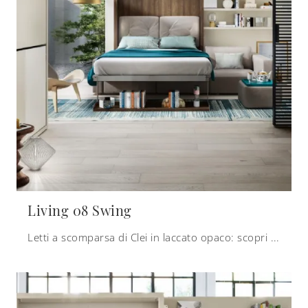
Living 08 Swing
Letti a scomparsa di Clei in laccato opaco: scopri di più sul letto Living 08 Swing e arreda i tuoi locali in modo pratico e operativo.