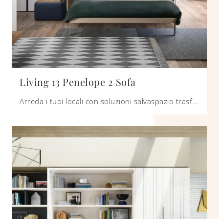
Living 13 Penelope 2 Sofa
Arreda i tuoi locali con soluzioni salvaspazio trasformabili! Clicca e scopri il letto a scomparsa Living 13 Penelope 2 Sofa Clei.