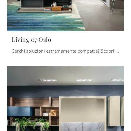
Living 07 Oslo
Cerchi soluzioni estremamente compatte? Scopri i letti a scomparsa Clei come questo modello Living 07 Oslo in laccato opaco.