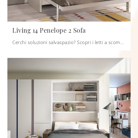
Living 14 Penelope 2 Sofa
Cerchi soluzioni salvaspazio? Scopri i letti a scomparsa Clei come questo modello Living 14 Penelope 2 Sofa in laccato opaco.