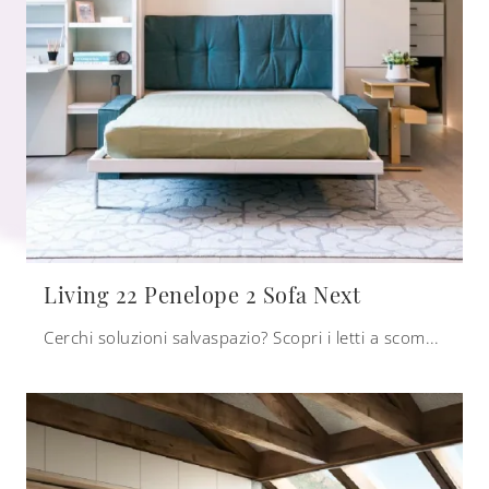
Living 22 Penelope 2 Sofa Next
Cerchi soluzioni salvaspazio? Scopri i letti a scomparsa Clei come questo modello Living 22 Penelope 2 Sofa Next in laccato opaco.