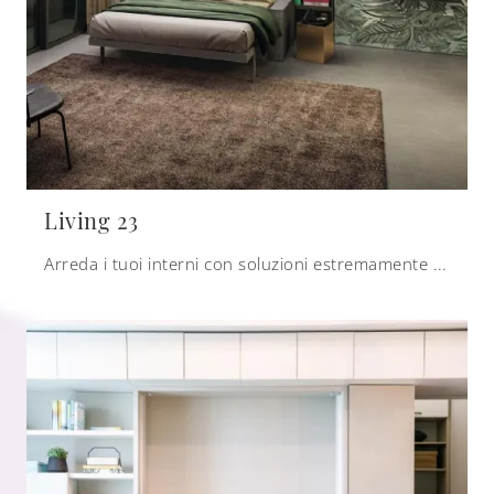
Living 23
Arreda i tuoi interni con soluzioni estremamente compatte trasformabili! Clicca e scopri il letto a scomparsa Living 23 Clei.