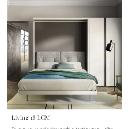
Living 18 LGM
Se vuoi soluzioni salvaspazio o trasformabili, clicca e scopri di più sui letti a scomparsa Clei in laccato opaco.