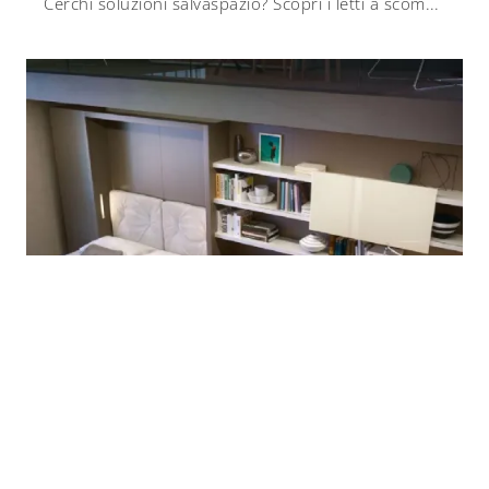
Cerchi soluzioni salvaspazio? Scopri i letti a scomparsa Clei come questo modello Living 03 Tango in laccato opaco.