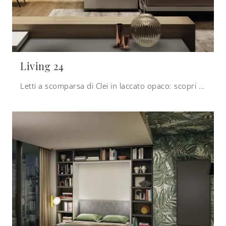
Living 24
Letti a scomparsa di Clei in laccato opaco: scopri di più sul letto Living 24 e arreda i tuoi locali in modo pratico e dinamico.