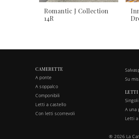
Romantic J Collection
In
14R
Dr
CAMERETTE
Salvas
A ponte
Su mis
A soppalco
LETTI
Componibili
Singoli
Letti a castello
A una 
Con letti scorrevoli
Letti 
® 2026 La Cam