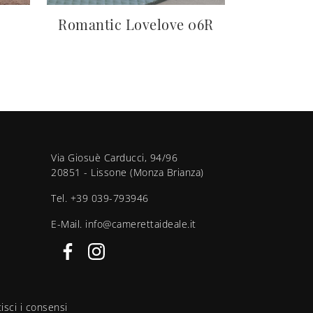
Romantic Lovelove 06R
Via Giosuè Carducci, 94/96
20851 - Lissone (Monza Brianza)
Tel.
+39 039-793946
E-Mail.
info@camerettaideale.it
isci i consensi