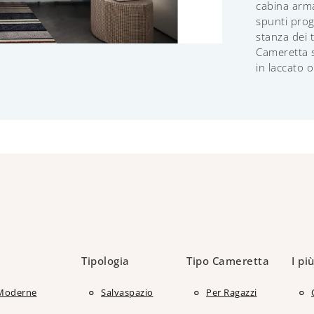
cabina armad
spunti prog
stanza dei 
Cameretta s
in laccato 
Tipologia
Tipo Cameretta
I più
Moderne
Salvaspazio
Per Ragazzi