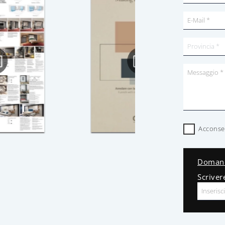
Acconsen
Domand
Scriver