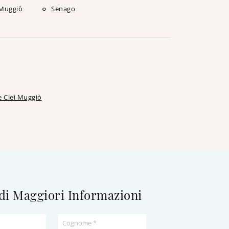
Muggiò
Senago
 Clei Muggiò
di Maggiori Informazioni