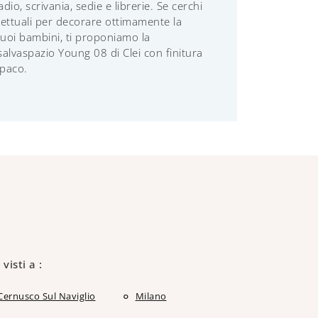
io, scrivania, sedie e librerie. Se cerchi
ettuali per decorare ottimamente la
tuoi bambini, ti proponiamo la
alvaspazio Young 08 di Clei con finitura
opaco.
 visti a :
Cernusco Sul Naviglio
Milano