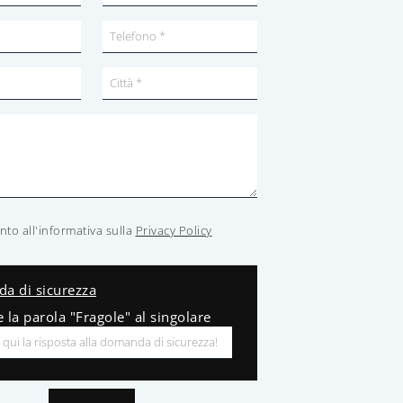
to all'informativa sulla
Privacy Policy
a di sicurezza
e la parola "Fragole" al singolare