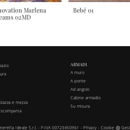
novation Marlena
Bebé 01
eams 02MD
ARMADI
pazio
A muro
ura
A ponte
Ad angolo
Cabine armadio
piazza e mezza
Su misura
a scomparsa
eretta Ideale S.r.l. - P.IVA 00723450961 -
Privacy
-
Cookie
Gest