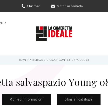
Chiamaci
Mettiti in contatto
AND
HOME
>
ARREDAMENTO CASA
>
CAMERETTE
>
YOUNG 08
ta salvaspazio Young 08
Richiedi Informazioni
Sfoglia i cataloghi