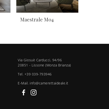
Maestrale M04
Via Giosuè Carducci, 94/96
20851 - Lissone (Monza Brianza)
Tel.
+39 039-793946
E-Mail.
info@camerettaideale.it