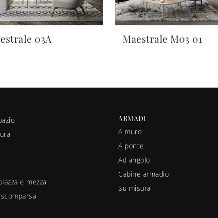
estrale 03A
Maestrale M03 01
ARMADI
pazio
A muro
ura
A ponte
Ad angolo
Cabine armadio
piazza e mezza
Su misura
a scomparsa