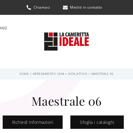
Chiamaci
Mettiti in contatto
AND
HOME
>
ARREDAMENTO CASA
>
NON_ATTIVO
>
MAESTRALE 06
Maestrale 06
Richiedi Informazioni
Sfoglia i cataloghi