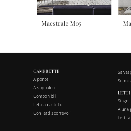
Maestrale M05
Ma
CAMERETTE
Salvas
A ponte
Su mis
A soppalco
LETTI
Componibili
Singoli
Letti a castello
A una 
Con letti scorrevoli
Letti 