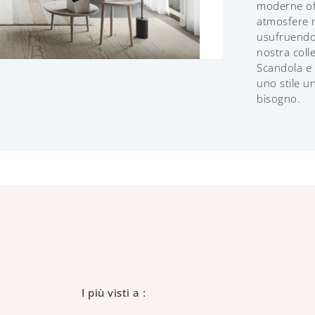
moderne off
atmosfere n
usufruendo 
nostra colle
Scandola e 
uno stile un
bisogno.
I più visti a :