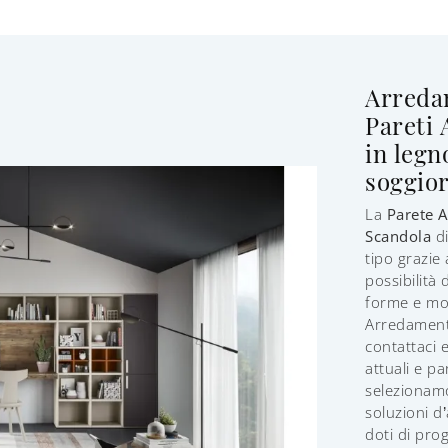
Arreda
Pareti 
in legn
soggior
La
Parete A
Scandola
di
tipo grazie 
possibilità 
forme e mol
Arredamento
contattaci 
attuali e pa
selezionamo 
soluzioni d
doti di pro