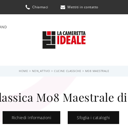
Chiamaci
Mettiti in contatto
AND
HOME
>
NON_ATTIVO
>
CUCINE CLASSICHE
>
M08 MAESTRALE
lassica M08 Maestrale di
Richiedi Informazioni
Sfoglia i cataloghi