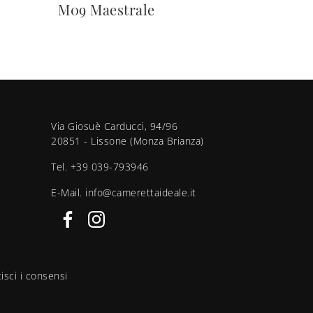
M09 Maestrale
Via Giosuè Carducci, 94/96
20851 - Lissone (Monza Brianza)
Tel.
+39 039-793946
E-Mail.
info@camerettaideale.it
isci i consensi