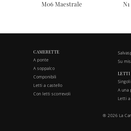
M06 Maestrale
N1
CAMERETTE
Salvas
A ponte
Su mis
A soppalco
LETTI
Componibili
Singoli
Letti a castello
A una 
Con letti scorrevoli
Letti 
® 2026 La Cam