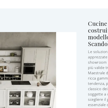
Cucine 
costrui
modell
Scandol
Le soluzion
apprezzate p
showroom p
più valide 
Maestrale d
ricca gamma
tendenza, p
classico dei
soggette a 
scegliere il
essenziale