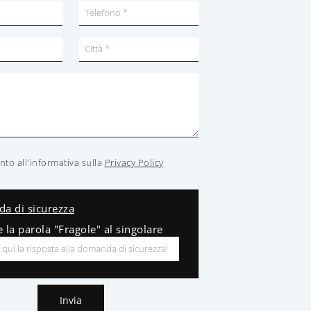
to all'informativa sulla
Privacy Policy
a di sicurezza
e la parola "Fragole" al singolare
Invia