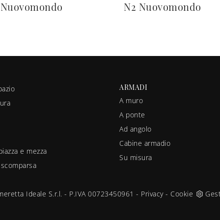
 Nuovomondo
N2 Nuovomondo
ARMADI
pazio
A muro
ura
A ponte
Ad angolo
Cabine armadio
piazza e mezza
Su misura
a scomparsa
eretta Ideale S.r.l. - P.IVA 00723450961 -
Privacy
-
Cookie
Gest