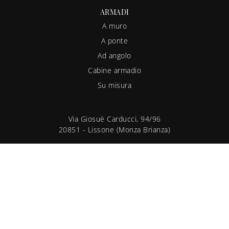
ARMADI
A muro
A ponte
Ad angolo
Cabine armadio
Su misura
Via Giosuè Carducci, 94/96
20851 - Lissone (Monza Brianza)
Tel.
+39 039-793946
E-Mail.
info@camerettaideale.it
® 2026 La Cameretta Ideale S.r.l. - P.IVA 00723450961 -