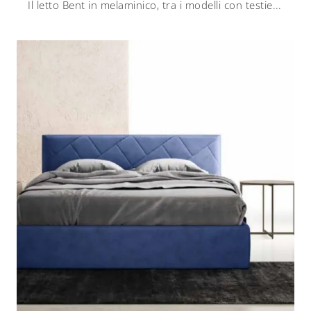
Il letto Bent in melaminico, tra i modelli con testiera matrimoniali moderni di Zalf, è pensato per garantirti il sonno più profondo.