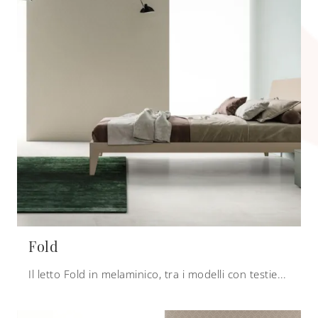
Fold
Il letto Fold in melaminico, tra i modelli con testiera matrimoniali moderni di Zalf, è ideale per assicurarti il riposo migliore.