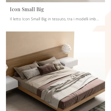
Icon Small Big
Il letto Icon Small Big in tessuto, tra i modelli imbottiti matrimoniali moderni di Zalf, è ideale per assicurarti il riposo migliore.