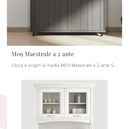
M09 Maestrale a 2 ante
Clicca e scopri la madia M09 Maestrale a 2 ante Scandola: se desideri mobili in legno per stanze moderne, questa è la soluzione ottimale per te!