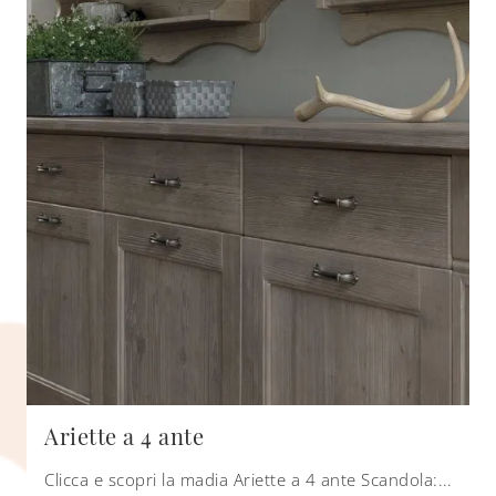
Ariette a 4 ante
Clicca e scopri la madia Ariette a 4 ante Scandola: se desideri mobili in legno per stanze classiche, questa è la soluzione ottimale per te!