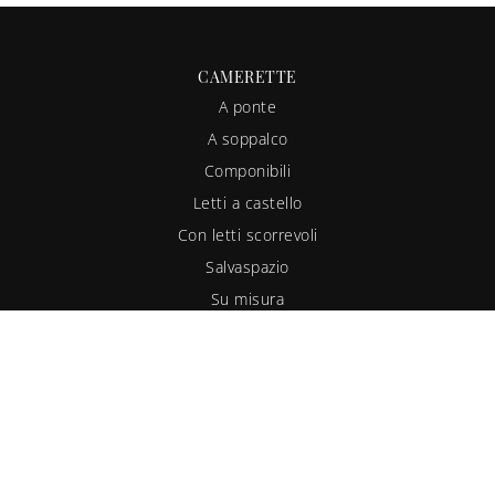
CAMERETTE
A ponte
A soppalco
Componibili
Letti a castello
Con letti scorrevoli
Salvaspazio
Su misura
LETTI
Singoli
A una piazza e mezza
Letti a scomparsa