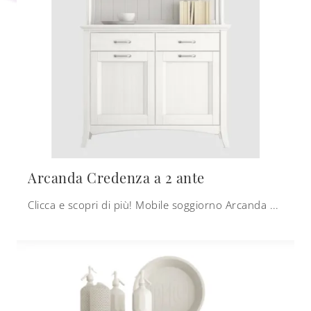
Arcanda Credenza a 2 ante
Clicca e scopri di più! Mobile soggiorno Arcanda Credenza a 2 ante di Scandola in legno: ti sta aspettando per completare le tue stanze classiche.