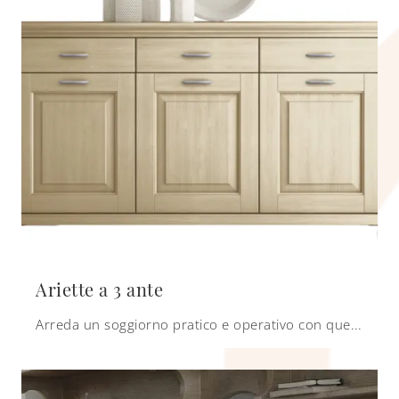
Ariette a 3 ante
Arreda un soggiorno pratico e operativo con questa madia Ariette a 3 ante di Scandola: scopri le più belle Madie in legno.