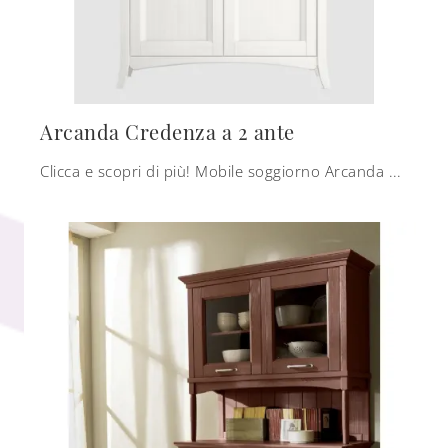
Arcanda Credenza a 2 ante
Clicca e scopri di più! Mobile soggiorno Arcanda Credenza a 2 ante di Scandola in legno: ti sta aspettando per completare le tue stanze classiche.