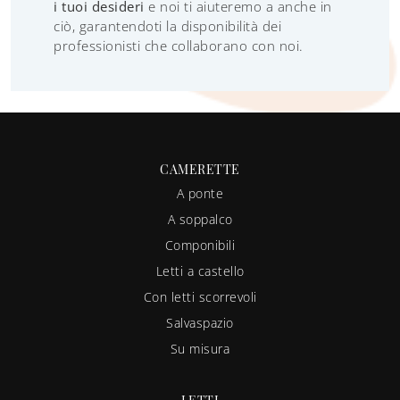
i tuoi desideri
e noi ti aiuteremo a anche in
ciò, garantendoti la disponibilità dei
professionisti che collaborano con noi.
CAMERETTE
A ponte
A soppalco
Componibili
Letti a castello
Con letti scorrevoli
Salvaspazio
Su misura