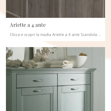
Ariette a 4 ante
Clicca e scopri la madia Ariette a 4 ante Scandola: se desideri mobili in legno per stanze classiche, questa è la soluzione ottimale per te!