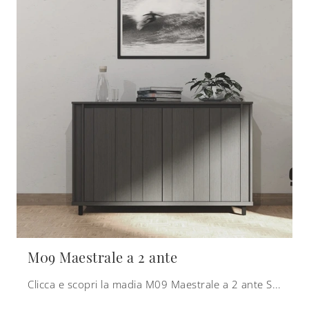
M09 Maestrale a 2 ante
Clicca e scopri la madia M09 Maestrale a 2 ante Scandola: se desideri mobili in legno per stanze moderne, questa è la soluzione ottimale per te!