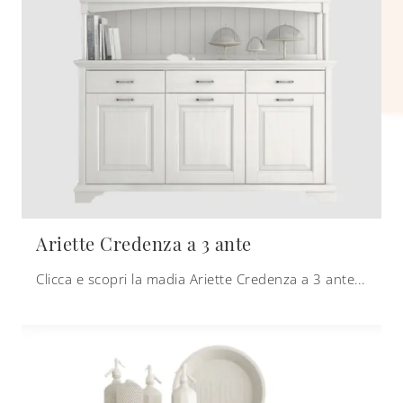
Ariette Credenza a 3 ante
Clicca e scopri la madia Ariette Credenza a 3 ante Scandola: se sei alla ricerca di mobili in legno laccato per stanze classiche, questa è la scelta ...