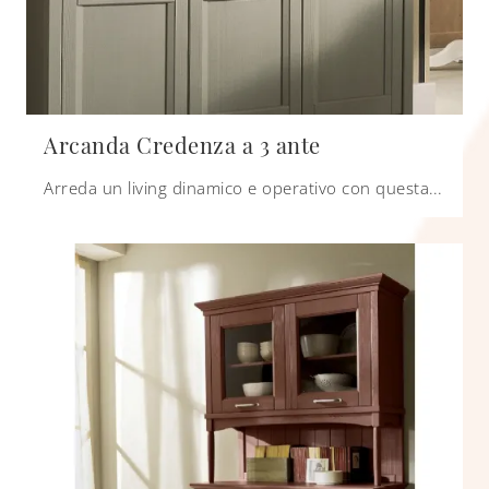
Arcanda Credenza a 3 ante
Arreda un living dinamico e operativo con questa madia Arcanda Credenza a 3 ante di Scandola: scopri le più belle Madie in legno laccato.