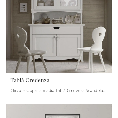
Tabià Credenza
Clicca e scopri la madia Tabià Credenza Scandola: se vuoi mobili in legno laccato per stanze classiche, questa è l'acquisto perfetto per te!