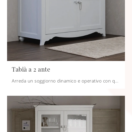
Tabià a 2 ante
Arreda un soggiorno dinamico e operativo con questa madia Tabià a 2 ante di Scandola: scopri le più originali Madie in legno laccato.