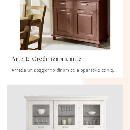
Ariette Credenza a 2 ante
Arreda un soggiorno dinamico e operativo con questa madia Ariette Credenza a 2 ante di Scandola: scopri le più belle Madie in legno laccato.