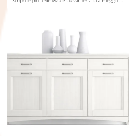
Scopri le più belle Madie classiche! Clicca e leggi l'articolo: madia Ariette a 2 ante in legno laccato, soluzione pratica e sofisticata.