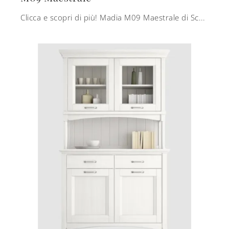
Clicca e scopri di più! Madia M09 Maestrale di Scandola in legno laccato: ti sta aspettando per arricchire le tue stanze moderne.