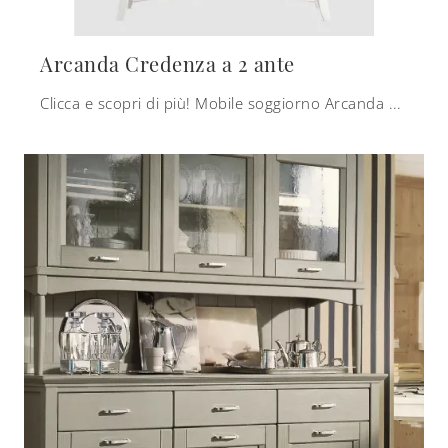
Arcanda Credenza a 2 ante
Clicca e scopri di più! Mobile soggiorno Arcanda Credenza a 2 ante di Scandola in legno: ti sta aspettando per completare le tue stanze classiche.