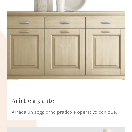
Ariette a 3 ante
Arreda un soggiorno pratico e operativo con questa madia Ariette a 3 ante di Scandola: scopri le più belle Madie in legno.