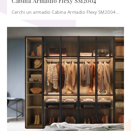
Cabina Armadio Flexy SM2004
Cerchi un armadio Cabina Armadio Flexy SM2004 Zalf? Clicca subito! Gli armadi cabine armadio con ante a soffietto ti aspettano.