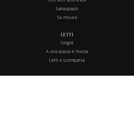
Salvaspazio
Su misura
LETTI
Singoli
A una piazza e mezza
Letti a scomparsa
ARMADI
A muro
A ponte
Ad angolo
Cabine armadio
Su misura