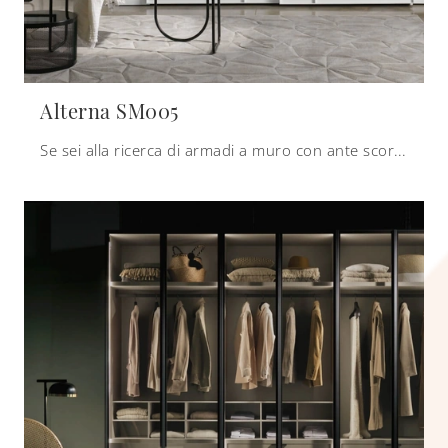
Alterna SM005
Se sei alla ricerca di armadi a muro con ante scorrevoli, clicca e scopri l'armadio Alterna SM005 di Zalf in melaminico.