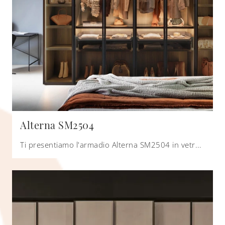
Alterna SM2504
Ti presentiamo l'armadio Alterna SM2504 in vetro di Zalf! Un ricco catalogo di armadi a muro con ante a soffietto.