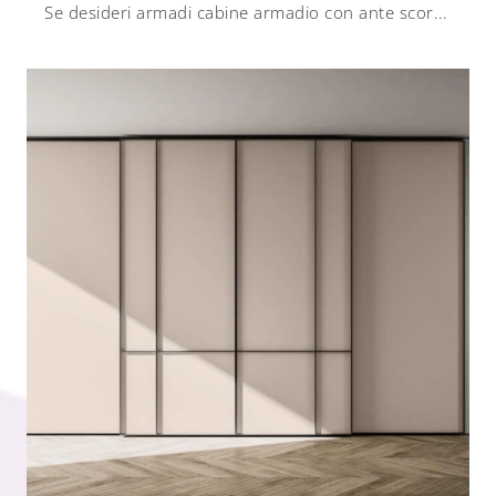
Se desideri armadi cabine armadio con ante scorrevoli, clicca e scopri l'armadio Cabina Armadio Flexy SM008 di Zalf in melaminico.