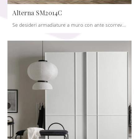
Alterna SM2014C
Se desideri armadiature a muro con ante scorrevoli, clicca e scopri l'armadio Alterna SM2014C di Zalf in melaminico.