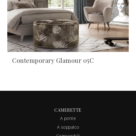
Contemporary Glamour 05C
CAMERETTE
A ponte
A soppalco
Componibili