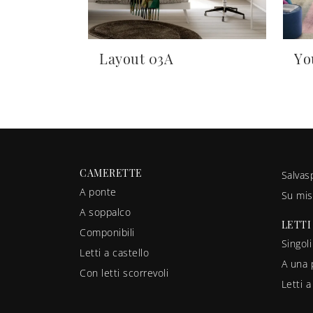
Layout 03A
Yo
CAMERETTE
Salvas
A ponte
Su mis
A soppalco
LETTI
Componibili
Singoli
Letti a castello
A una 
Con letti scorrevoli
Letti 