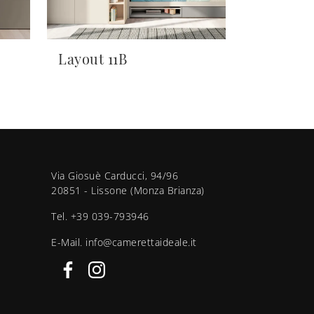
Layout 11B
Via Giosuè Carducci, 94/96
20851 - Lissone (Monza Brianza)
Tel.
+39 039-793946
E-Mail.
info@camerettaideale.it