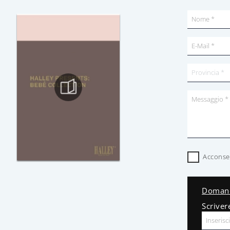
Acconsen
Domand
Scriver