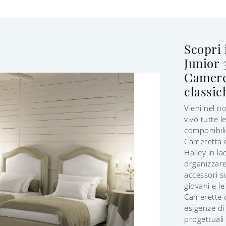
Scopri 
Junior 
Camere
classic
Vieni nel n
vivo tutte 
componibili 
Cameretta 
Halley in 
organizzare
accessori s
giovani e le
Camerette c
esigenze di
progettuali