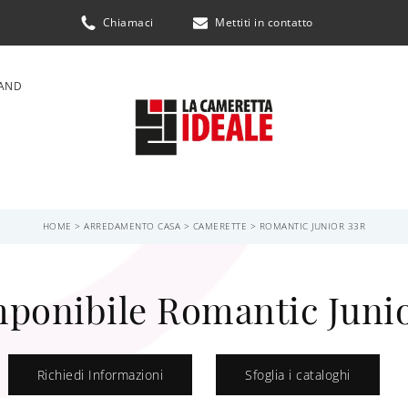
Chiamaci
Mettiti in contatto
AND
HOME
>
ARREDAMENTO CASA
>
CAMERETTE
>
ROMANTIC JUNIOR 33R
onibile Romantic Junio
Richiedi Informazioni
Sfoglia i cataloghi