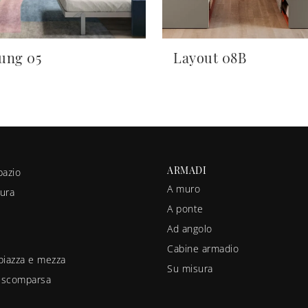
ung 05
Layout 08B
ARMADI
pazio
A muro
ura
A ponte
Ad angolo
Cabine armadio
piazza e mezza
Su misura
a scomparsa