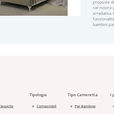
proposte d
nel nostro
arredativa 
funzionalità
bambini pas
Tipologia
Tipo Cameretta
I 
Classiche
Componibili
Per Bambine