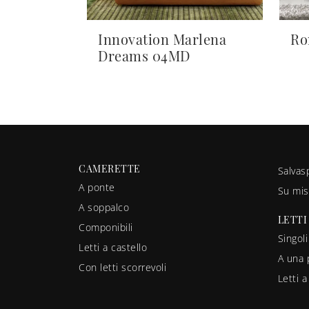
Innovation Marlena
Ro
Dreams 04MD
CAMERETTE
Salvas
A ponte
Su mis
A soppalco
LETTI
Componibili
Singoli
Letti a castello
A una 
Con letti scorrevoli
Letti 