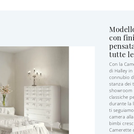
Modell
con fin
pensat
tutte l
Con la Cam
di Halley in
connubio di
stanza dei 
showroom s
classiche p
durante la 
ti seguiamo
camera alla
bimbi cresc
Camerette d