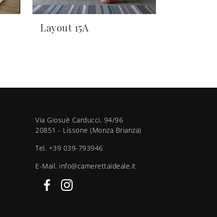
Layout 15A
Via Giosuè Carducci, 94/96
20851 - Lissone (Monza Brianza)
Tel.
+39 039-793946
E-Mail.
info@camerettaideale.it