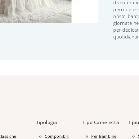
diventeran
perciò è ess
nostri bamb
giornate ne
per dedicars
quotidiana
Tipologia
Tipo Cameretta
I più
Classiche
Componibili
Per Bambine