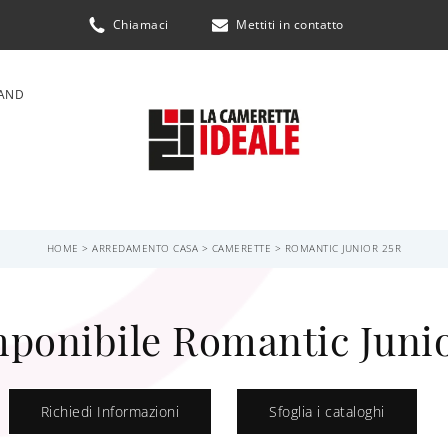
Chiamaci
Mettiti in contatto
AND
HOME
>
ARREDAMENTO CASA
>
CAMERETTE
>
ROMANTIC JUNIOR 25R
onibile Romantic Junio
Richiedi Informazioni
Sfoglia i cataloghi