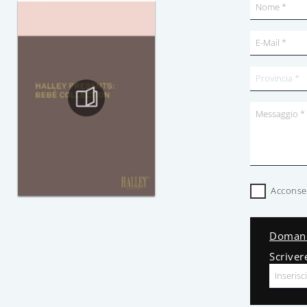
Acconsen
Domand
Scriver