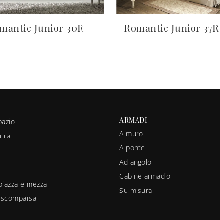
mantic Junior 30R
Romantic Junior 37R
ARMADI
pazio
A muro
ura
A ponte
Ad angolo
Cabine armadio
piazza e mezza
Su misura
a scomparsa