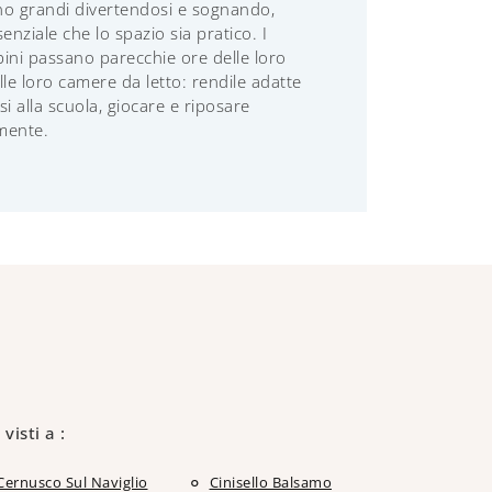
no grandi divertendosi e sognando,
enziale che lo spazio sia pratico. I
ini passano parecchie ore delle loro
lle loro camere da letto: rendile adatte
i alla scuola, giocare e riposare
mente.
 visti a :
Cernusco Sul Naviglio
Cinisello Balsamo