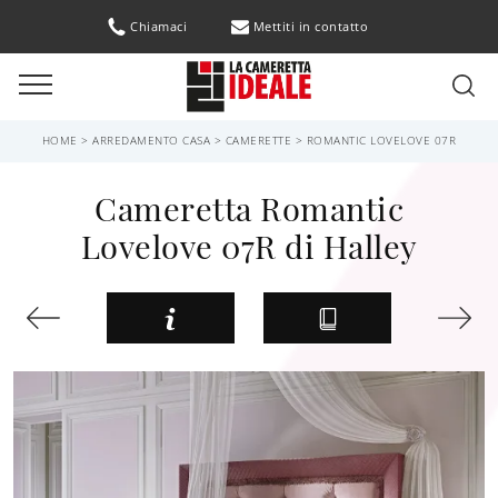
Chiamaci
Mettiti in contatto
HOME
>
ARREDAMENTO CASA
>
CAMERETTE
>
ROMANTIC LOVELOVE 07R
Cameretta Romantic
Lovelove 07R di Halley