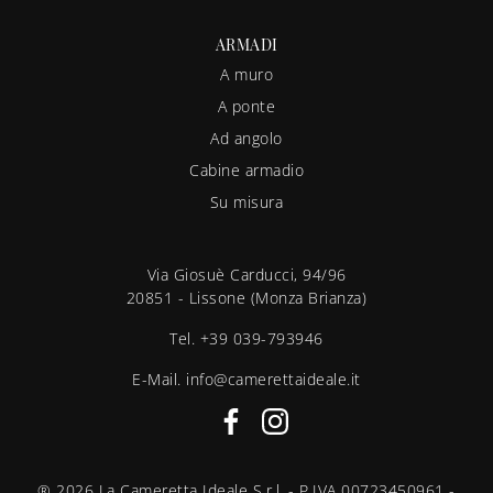
ARMADI
A muro
A ponte
Ad angolo
Cabine armadio
Su misura
Via Giosuè Carducci, 94/96
20851 - Lissone (Monza Brianza)
Tel.
+39 039-793946
E-Mail.
info@camerettaideale.it
® 2026 La Cameretta Ideale S.r.l. - P.IVA 00723450961 -