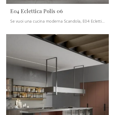
E04 Eclettica Polis 06
Se vuoi una cucina moderna Scandola, E04 Eclettica Polis 06 in laccato opaco ti aspetta nel nostro negozio di Cucine Moderne con penisola.