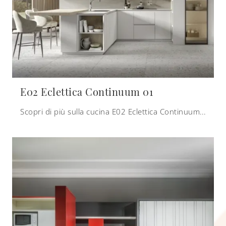
E02 Eclettica Continuum 01
Scopri di più sulla cucina E02 Eclettica Continuum 01 di Scandola: questa soluzione in laccato opaco sarà la scelta ideale per te!