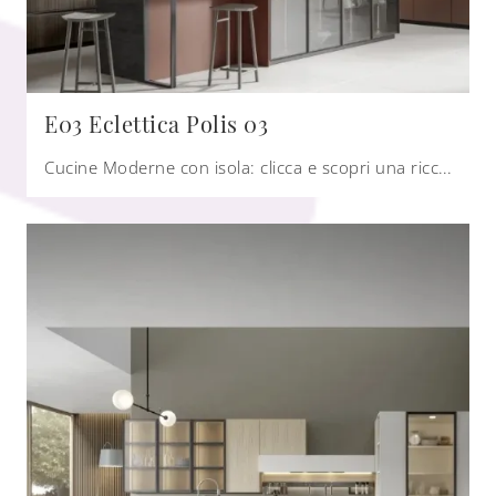
E03 Eclettica Polis 03
Cucine Moderne con isola: clicca e scopri una ricca gamma di soluzioni della marca Scandola, tra cui il modello E03 Eclettica Polis 03.