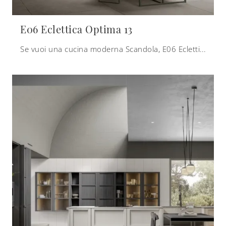
E06 Eclettica Optima 13
Se vuoi una cucina moderna Scandola, E06 Eclettica Optima 13 in laccato opaco ti sta aspettando nel nostro negozio di Cucine Moderne con penisola.