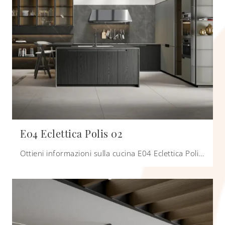
E04 Eclettica Polis 02
Ottieni informazioni sulla cucina E04 Eclettica Polis 02 di Scandola: questa soluzione in legno sarà l'acquisto ideale per te!