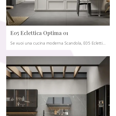
E05 Eclettica Optima 01
Se vuoi una cucina moderna Scandola, E05 Eclettica Optima 01 in laccato opaco ti attende nel nostro negozio di Cucine Moderne con isola.