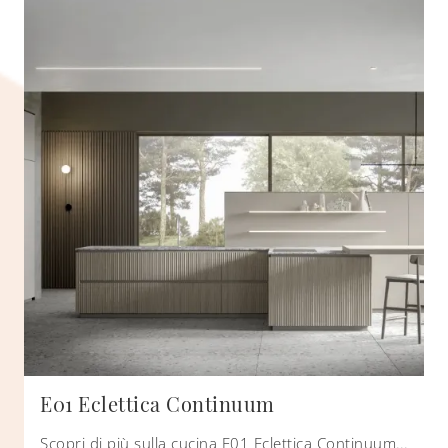
E01 Eclettica Continuum
Scopri di più sulla cucina E01 Eclettica Continuum di Scandola: questa soluzione in legno sarà l'acquisto ideale per te!