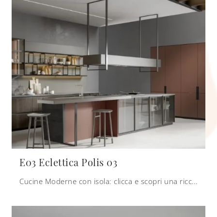
E03 Eclettica Polis 03
Cucine Moderne con isola: clicca e scopri una ricca gamma di soluzioni della marca Scandola, tra cui il modello E03 Eclettica Polis 03.