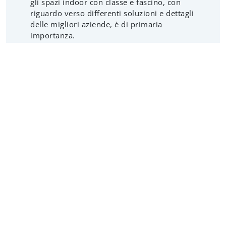
gli spazi indoor con classe e fascino, con
riguardo verso differenti soluzioni e dettagli
delle migliori aziende, è di primaria
importanza.
CAMERETTE
A ponte
A soppalco
Componibili
Letti a castello
Con letti scorrevoli
Salvaspazio
Su misura