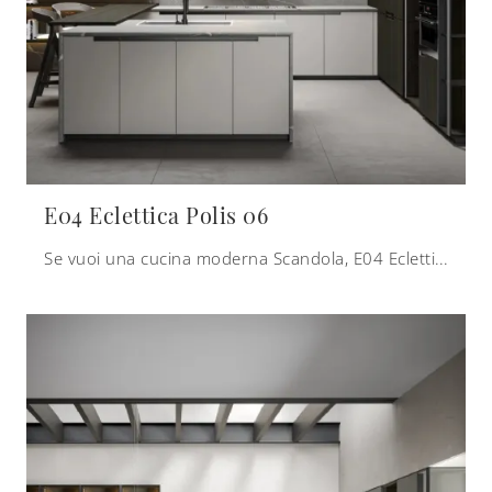
E04 Eclettica Polis 06
Se vuoi una cucina moderna Scandola, E04 Eclettica Polis 06 in laccato opaco ti aspetta nel nostro negozio di Cucine Moderne con penisola.