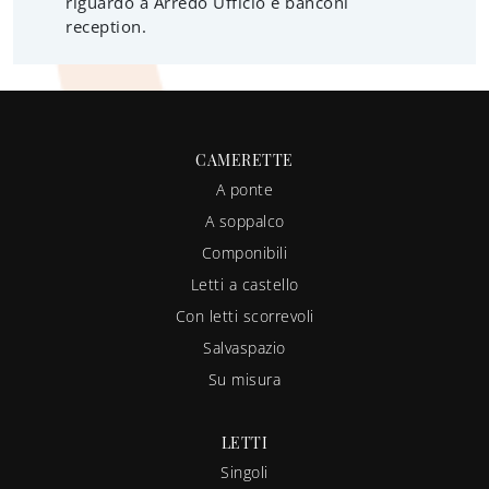
riguardo a Arredo Ufficio e banconi
reception.
CAMERETTE
A ponte
A soppalco
Componibili
Letti a castello
Con letti scorrevoli
Salvaspazio
Su misura
LETTI
Singoli