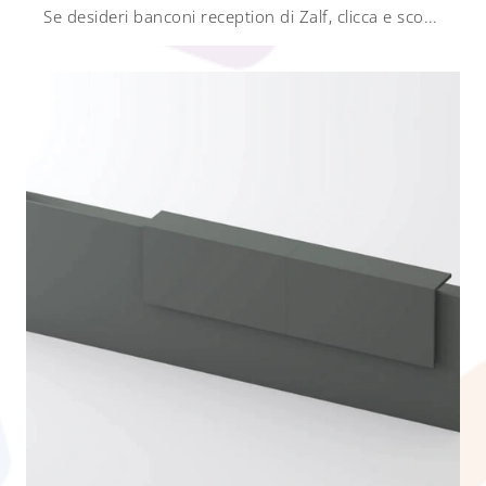
Se desideri banconi reception di Zalf, clicca e scopri di più sul modello Reception desk SM2590 in melaminico per gli ambienti di lavoro!