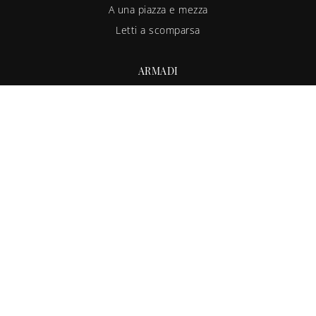
A una piazza e mezza
Letti a scomparsa
ARMADI
A muro
A ponte
Ad angolo
Cabine armadio
Su misura
Via Giosuè Carducci, 94/96
20851 - Lissone (Monza Brianza)
Tel.
+39 039-793946
E-Mail.
info@camerettaideale.it