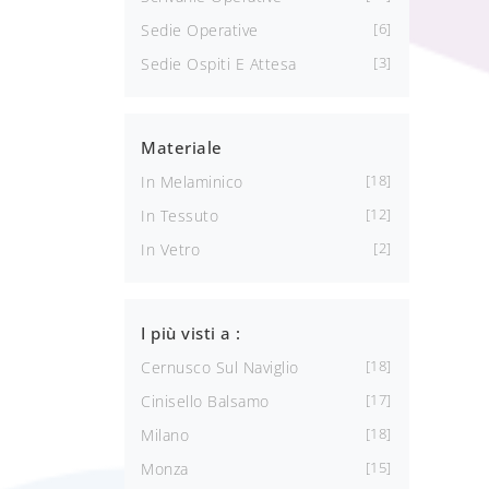
6
Sedie Operative
3
Sedie Ospiti E Attesa
Materiale
18
In Melaminico
12
In Tessuto
2
In Vetro
I più visti a :
18
Cernusco Sul Naviglio
17
Cinisello Balsamo
18
Milano
15
Monza