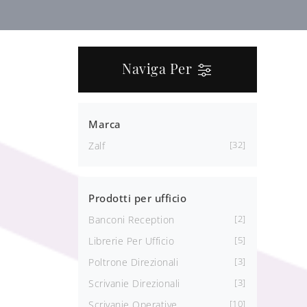
Naviga Per
Marca
32
Zalf
Prodotti per ufficio
2
Banconi Reception
5
Librerie Per Ufficio
3
Poltrone Direzionali
3
Scrivanie Direzionali
10
Scrivanie Operative