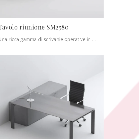
Tavolo riunione SM2580
Una ricca gamma di scrivanie operative in melaminico ti sta aspettando! Il modello Tavolo riunione SM2580 di Zalf ti sta aspettando!