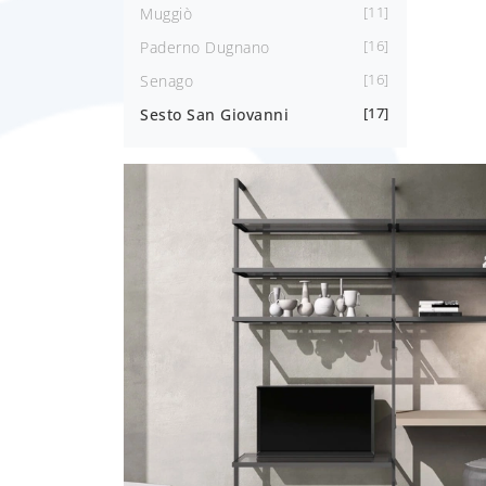
11
Muggiò
16
Paderno Dugnano
16
Senago
17
Sesto San Giovanni