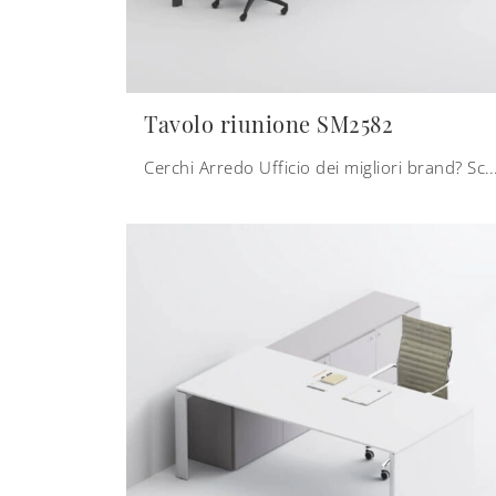
Tavolo riunione SM2582
Cerchi Arredo Ufficio dei migliori brand? Scopri le differenti soluzioni di scrivanie operative in melaminico, come il modello 