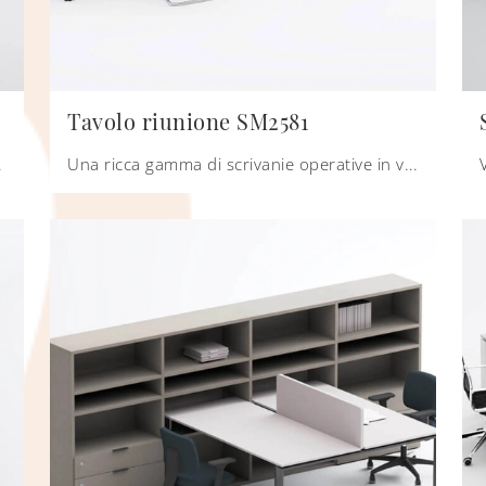
Tavolo riunione SM2581
Tavolo riunione SM2582 ...
Una ricca gamma di scrivanie operative in vetro ti sta aspettando! Il modello Tavolo riunione SM2581 di Zalf ti sta aspettando!