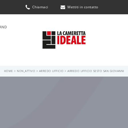
Chiamaci
Mettiti in contatto
AND
HOME
>
NON_ATTIVO
>
ARREDO UFFICIO
>
ARREDO UFFICIO SESTO SAN GIOVANNI