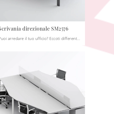
Scrivania direzionale SM2576
Vuoi arredare il tuo ufficio? Eccoti differenti proposte di scrivanie direzionali in vetro, come il modello Scrivania direzionale SM2576 di Zalf.