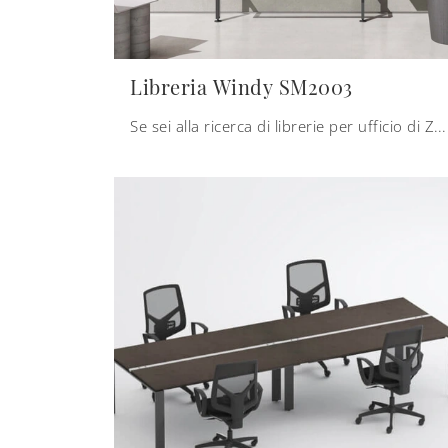
Libreria Windy SM2003
Se sei alla ricerca di librerie per ufficio di Zalf, clicca e ottieni informazioni sul modello Libreria Windy SM2003 in melaminico per gli spazi di ...