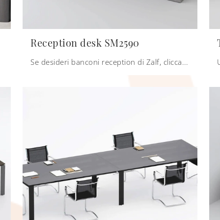
Reception desk SM2590
Se desideri banconi reception di Zalf, clicca e scopri di più sul modello Reception desk SM2590 in melaminico per gli ambienti di lavoro!