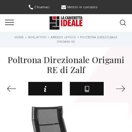
Chiamaci
Mettiti in contatto
HOME
>
NON_ATTIVO
>
ARREDO UFFICIO
>
POLTRONA DIREZIONALE
ORIGAMI RE
Poltrona Direzionale Origami
RE di Zalf