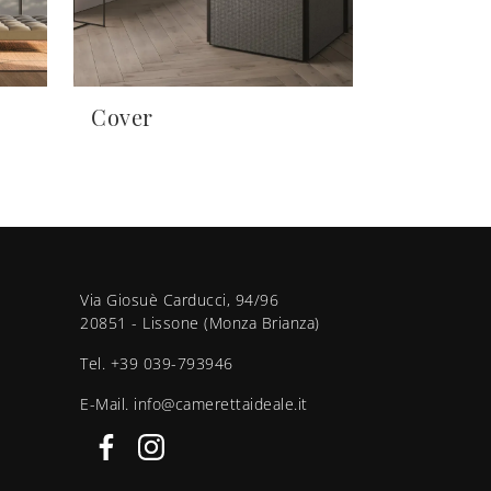
Cover
Via Giosuè Carducci, 94/96
20851 - Lissone (Monza Brianza)
Tel.
+39 039-793946
E-Mail.
info@camerettaideale.it