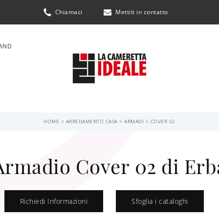
Chiamaci
Mettiti in contatto
AND
HOME
>
ARREDAMENTO CASA
>
ARMADI
>
COVER 02
Armadio Cover 02 di Erb
Richiedi Informazioni
Sfoglia i cataloghi