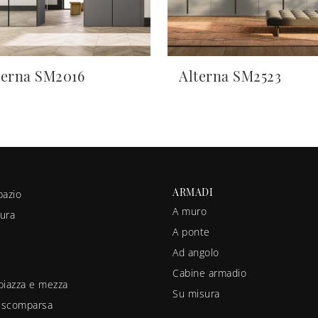
terna SM2016
Alterna SM2523
ARMADI
pazio
A muro
ura
A ponte
Ad angolo
Cabine armadio
piazza e mezza
Su misura
a scomparsa