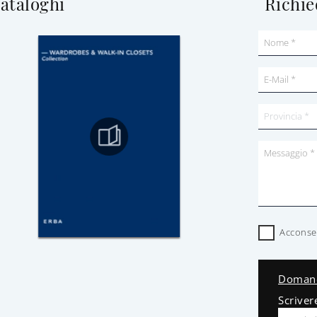
cataloghi
Richie
Acconsen
Domand
Scriver