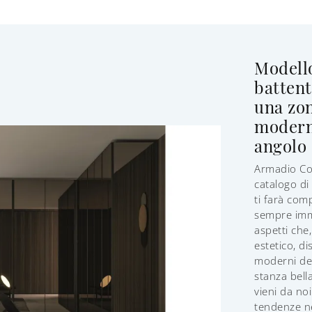
Modell
battent
una zon
moderni
angolo
Armadio Cov
catalogo di
ti farà com
sempre imma
aspetti che
estetico, d
moderni del
stanza bella
vieni da no
tendenze n