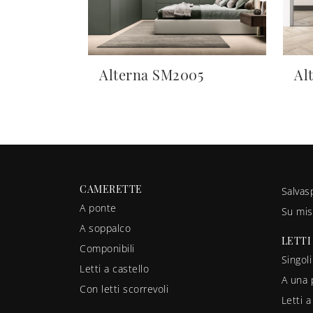
Alterna SM2005
Al
CAMERETTE
Salvas
A ponte
Su mis
A soppalco
LETTI
Componibili
Singoli
Letti a castello
A una 
Con letti scorrevoli
Letti 