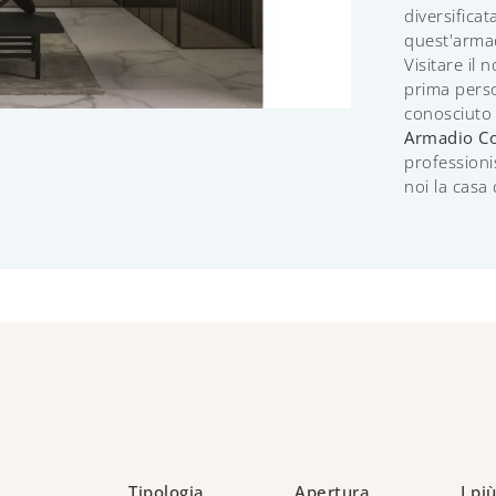
diversificat
quest'armad
Visitare il 
prima perso
conosciuto
Armadio Co
professionis
noi la casa
Tipologia
Apertura
I più