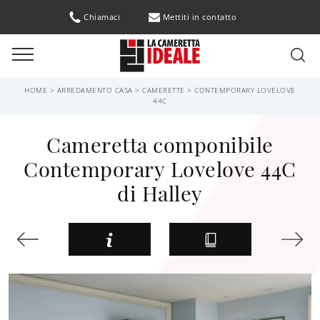
Chiamaci
Mettiti in contatto
HOME
>
ARREDAMENTO CASA
>
CAMERETTE
>
CONTEMPORARY LOVELOVE
44C
Cameretta componibile
Contemporary Lovelove 44C
di Halley