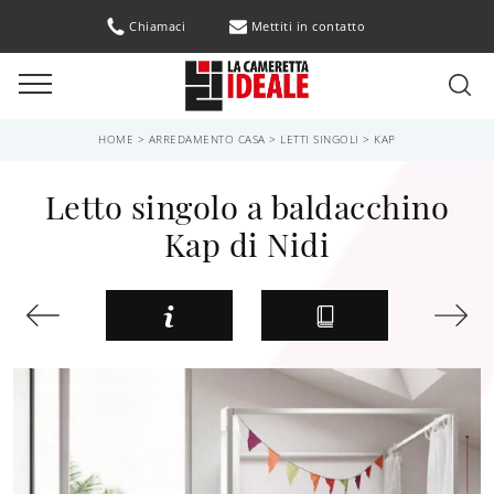
Chiamaci
Mettiti in contatto
HOME
>
ARREDAMENTO CASA
>
LETTI SINGOLI
>
KAP
Letto singolo a baldacchino
Kap di Nidi