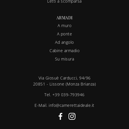
Letti a scomparsa
ARMADI
A muro
A ponte
Ad angolo
Cabine armadio
Su misura
Via Giosuè Carducci, 94/96
20851 - Lissone (Monza Brianza)
Tel.
+39 039-793946
E-Mail.
info@camerettaideale.it