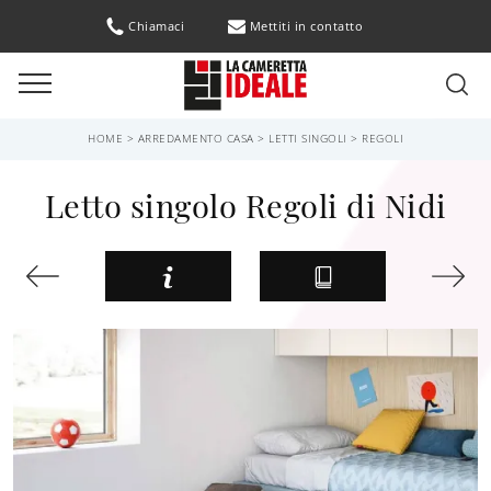
Chiamaci
Mettiti in contatto
HOME
>
ARREDAMENTO CASA
>
LETTI SINGOLI
>
REGOLI
Letto singolo Regoli di Nidi