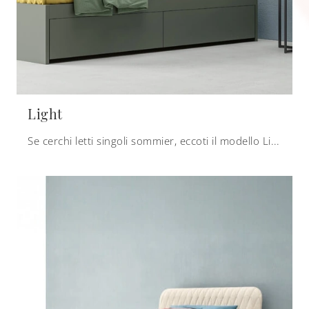
Light
Se cerchi letti singoli sommier, eccoti il modello Light in melaminico per completare la camera dei più piccoli.