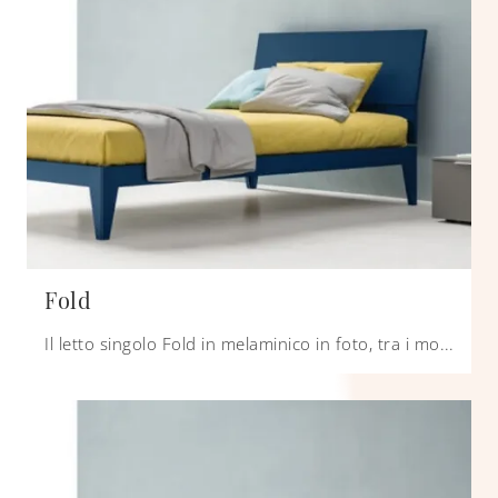
Fold
Il letto singolo Fold in melaminico in foto, tra i modelli con testiera moderni di Zalf, è ideale per garantire il relax totale.