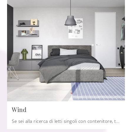
Wind
Se sei alla ricerca di letti singoli con contenitore, ti presentiamo il modello Wind in tessuto per arricchire la cameretta.