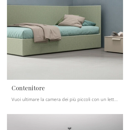
Contenitore
Vuoi ultimare la camera dei più piccoli con un letto singolo in tessuto? Ecco qui il modello Contenitore di Zalf per spazi moderni.