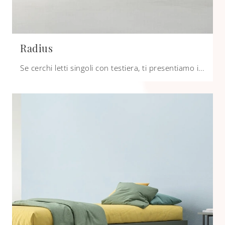
Radius
Se cerchi letti singoli con testiera, ti presentiamo il modello Radius in melaminico per valorizzare la stanza dei più piccoli.