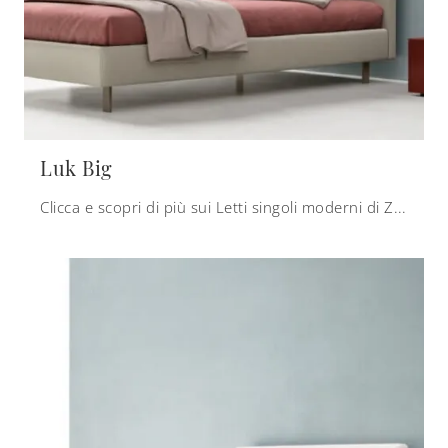
Luk Big
Clicca e scopri di più sui Letti singoli moderni di Zalf! Il modello Luk Big in tessuto ti aspetta.