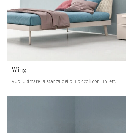
Wing
Vuoi ultimare la stanza dei più piccoli con un letto singolo in tessuto? Ti presentiamo il modello Wing di Zalf per spazi design.