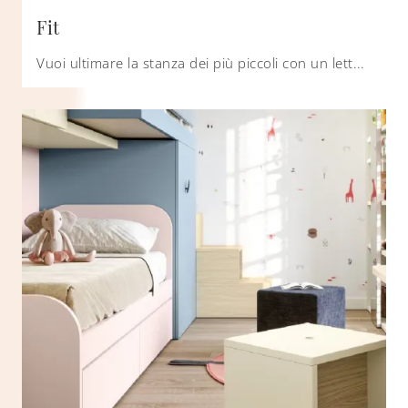
Fit
Vuoi ultimare la stanza dei più piccoli con un letto singolo in melaminico? Eccoti il modello Fit di Nidi per spazi moderni.