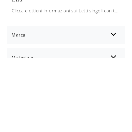
Clicca e ottieni informazioni sui Letti singoli con testiera: se vuoi modelli moderni, il modello Lila Nidi fa per te.
Marca
Materiale
Stile
Tipologia
I più visti a :