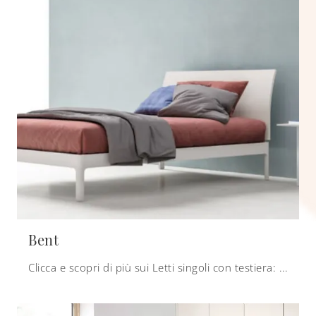
Bent
Clicca e scopri di più sui Letti singoli con testiera: se desideri modelli moderni, il modello Bent Zalf fa al caso tuo.