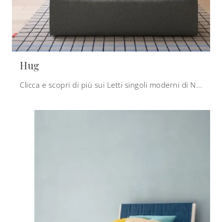
Hug
Clicca e scopri di più sui Letti singoli moderni di Nidi! Il modello Hug in tessuto ti sta aspettando.