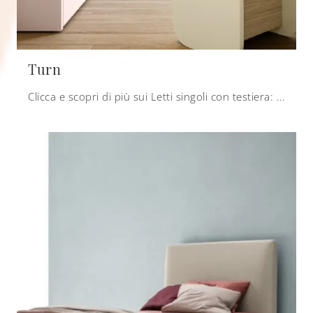
Turn
Clicca e scopri di più sui Letti singoli con testiera: se cerchi modelli moderni, il modello Turn Nidi fa per te.