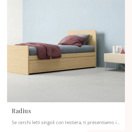
Radius
Se cerchi letti singoli con testiera, ti presentiamo il modello Radius in melaminico per valorizzare la stanza dei più piccoli.