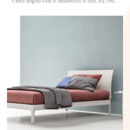
Il letto singolo Fold in melaminico in foto, tra i modelli con testiera moderni di Zalf, è ideale per garantire il relax totale.