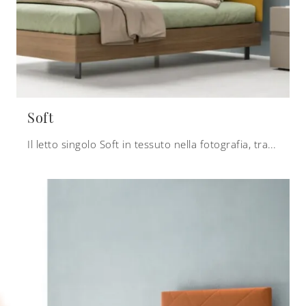
Soft
Il letto singolo Soft in tessuto nella fotografia, tra i modelli imbottiti moderni di Zalf, è perfetto per garantire il relax totale.