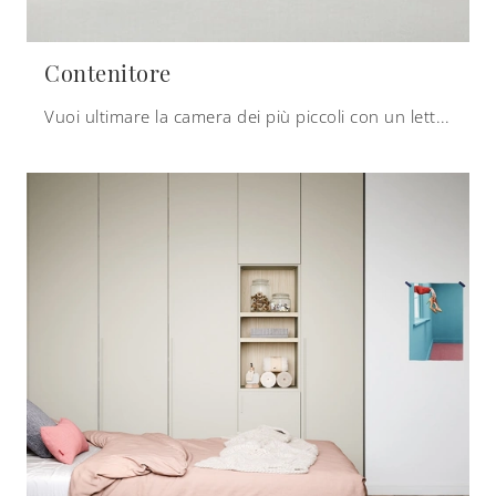
Contenitore
Vuoi ultimare la camera dei più piccoli con un letto singolo in tessuto? Ecco qui il modello Contenitore di Zalf per spazi moderni.