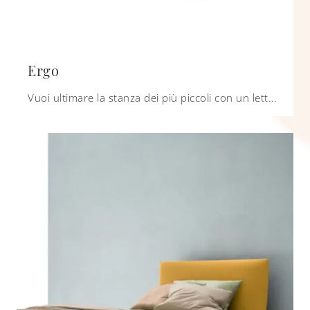
Ergo
Vuoi ultimare la stanza dei più piccoli con un letto singolo in melaminico? Ecco qui il modello Ergo di Nidi per spazi moderni.