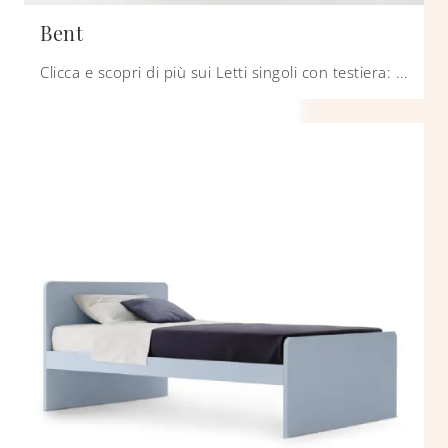
Bent
Clicca e scopri di più sui Letti singoli con testiera: se desideri modelli moderni, il modello Bent Zalf fa al caso tuo.