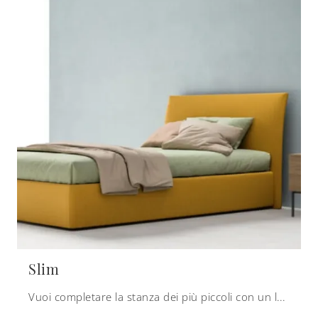
Slim
Vuoi completare la stanza dei più piccoli con un letto singolo in tessuto? Eccoti il modello Slim di Zalf per spazi moderni.