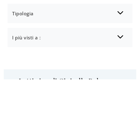
Tipologia
I più visti a :
Letti singoli Cinisello Balsamo
Progettazione su misura, mobili e
complementi di eccelsa qualità e un'ampia
gamma di prodotti sono i caratteri distintivi
del nostro showroom, da anni luogo noto
sul territorio per tutto ciò che riguarda il
mondo dell'arredo, come conferma la
nostra pluriennale
storia aziendale
. Non
lasciarti scappare il vantaggio di modificare