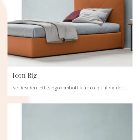
Icon Big
Se desideri letti singoli imbottiti, ecco qui il modello Icon Big in tessuto per arricchire la stanza dei più piccoli.