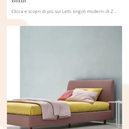
Clicca e scopri di più sui Letti singoli moderni di Zalf! Il modello Blunt in tessuto ti attende.