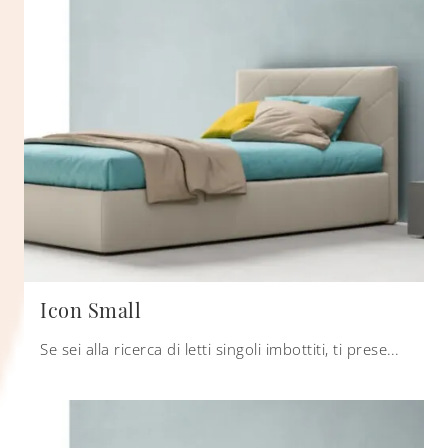
Icon Small
Se sei alla ricerca di letti singoli imbottiti, ti presentiamo il modello Icon Small in tessuto per completare la camera dei più piccoli.